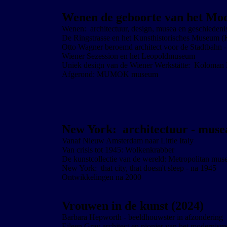
Wenen de geboorte van het Mo
Wenen: architectuur, design, musea en geschiedeni
De Ringstrasse en het Kunsthistorisches Museum
Otto Wagner beroemd architect voor de Stadtbahn 
Wiener Sezession en het Leopoldmuseum
Uniek design van de Wiener Werkstätte: Koloman
Afgerond: MUMOK museum
New York: architectuur - musea
Vanaf Nieuw Amsterdam naar Little Italy
Van crisis tot 1945: Wolkenkrabber
De kunstcollectie van de wereld: Metropolitan mu
New York: that city, that doesn't sleep - na 1945
Ontwikkelingen na 2000
Vrouwen in de kunst (2024)
Barbara Hepworth - beeldhouwster in afzondering
Eileen Gray architect en pionier van het modernism