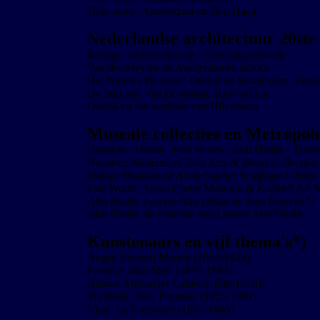
19de eeuw: Amsterdam en Den Haag
Nederlandse architectuur 20ste 
Berlage: architectuur als "Gesamtkunstwerk"
Van der Mey en de Amsterdamse school
Het Nieuwe Bouwen: Duiker en Sanatorium Zonne
De Stijl met Van Doesburg, Rietveld e.a.
Dudok en het stadhuis van Hilversum
Museale collecties en Metropol
Houston - Dallas - Fort Worth- Abu Dhabi - Duba
Houston: Museum of Fine Arts & Menil Collection.
Dallas: Museum of Art & Nasher Sculpture Center.
Fort Worth: Amon Carter Museum & Kimbell Art 
Abu Dhabi: Louvre Abu Dhabi en Jean Nouvel.*)
Abu Dhabi: de collectie van Louvre Abu Dhabi.
Kunstenaars en vijf thema's*)
Angst: Edward Munch (1863-1944).
Fantasie Joan Miró (1893-1983).
Ruimte Alexander Calder (1898-1976).
Techniek: Jean Tinguely (1925-1991).
Visie: Le Corbusier (1887-1965)