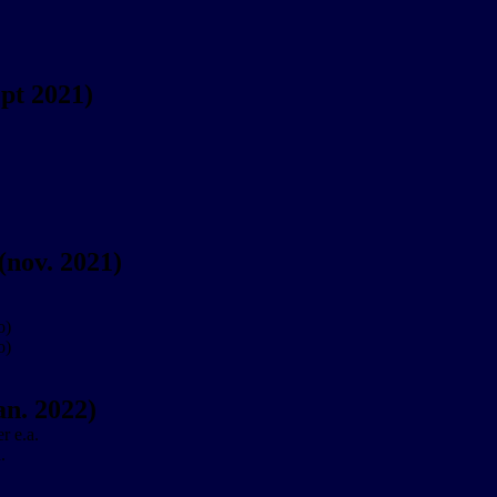
pt 2021)
(nov. 2021)
o)
o)
an. 2022)
r e.a.
.