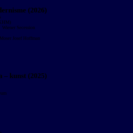
dernisme (2026)
s
 (KHM)
- Wiener Secession
 Moser Josef Hoffman
 – kunst (2025)
seum
e.