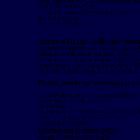
Alvar Aalto (1898-1976) & Aino Aalto (1894-194
Arne Jacobsen (1902-1971)
Eero en Eliel Saarinen (1910-1961), Bo Jørgen
Jørn Utzon, Snøhetta
Bjarke Ingels (1974) e.v.a.
Musée d'Orsay / collectie/ str
Romantisch experiment: Delacroix, Gros, Rude, Gér
Historisme en Eclecticisme: Guillaume, Gérôme, C
Revolutie v.h. het Realisme: Daumier, Courbet, Mil
Impressionisme: Manet, Monet, Renoir, Sisley, Cail
Fin de Siècle: Rodin, Rousseau, Dalou, Moreau, Re
Kunst, macht en mecenaat (cur
De positie van de schilder in de periode 1250-1600
De bedelorden in Rome en Toscane
De stad Siena
Florentijnse families: Bardi, Tornabuoni en De Med
Hoven en staten: Urbino, Ferrara en Mantua
Het pauselijk hof in Rome
Contrasten (cursus 2022)
Georgia O'Keeffe en Alfred Stieglitz