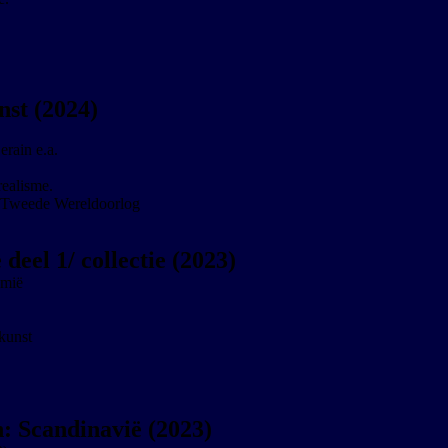
nst (2024)
rain e.a.
ealisme.
de Tweede Wereldoorlog
deel 1/ collectie (2023)
amië
kunst
: Scandinavië (2023)