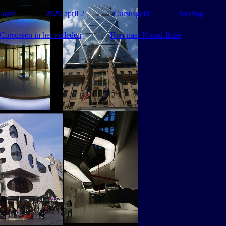
 april
2026 april 2
Cursusgeld
Korting
Cursussen in het verleden
Reis naar Noord-Italië