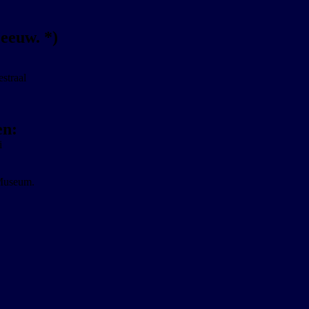
eeuw. *)
straal
en:
i
Museum.