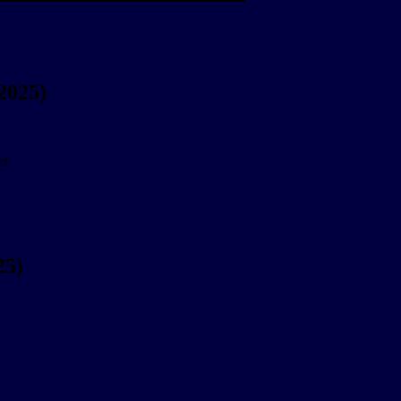
2025)
er
25)