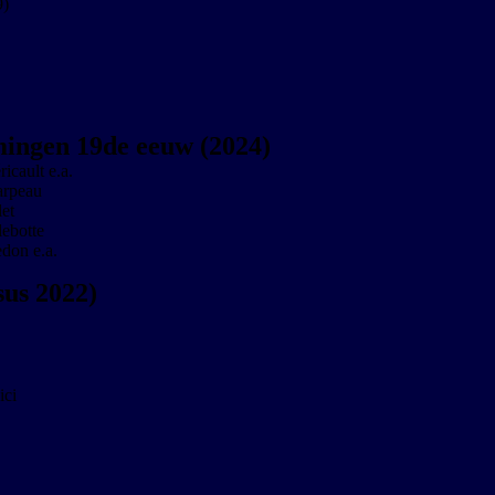
9)
omingen 19de eeuw (2024)
icault e.a.
arpeau
let
lebotte
don e.a.
sus 2022)
ici