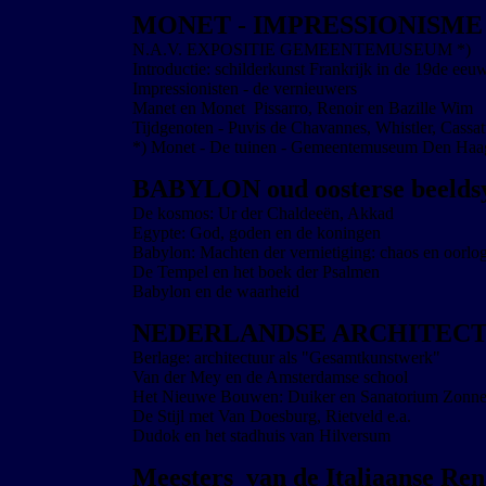
MONET - IMPRESSIONISME
N.A.V. EXPOSITIE GEMEENTEMUSEUM *)
Introductie: schilderkunst Frankrijk in de 19de eeu
Impressionisten - de vernieuwers
Manet en Monet Pissarro, Renoir en Bazille Wim
Tijdgenoten - Puvis de Chavannes, Whistler, Cassatt
*) Monet - De tuinen - Gemeentemuseum Den Haa
BABYLON oud oosterse beelds
De kosmos: Ur der Chaldeeën, Akkad
Egypte: God, goden en de koningen
Babylon: Machten der vernietiging: chaos en oorlo
De Tempel en het boek der Psalmen
Babylon en de waarheid
NEDERLANDSE ARCHITECT
Berlage: architectuur als "Gesamtkunstwerk"
Van der Mey en de Amsterdamse school
Het Nieuwe Bouwen: Duiker en Sanatorium Zonnes
De Stijl met Van Doesburg, Rietveld e.a.
Dudok en het stadhuis van Hilversum
Meesters van de Italiaanse Ren