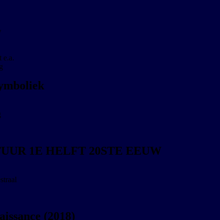
w
 e.a.
g
ymboliek
g
UUR 1E HELFT 20STE EEUW
traal
aissance (2018)