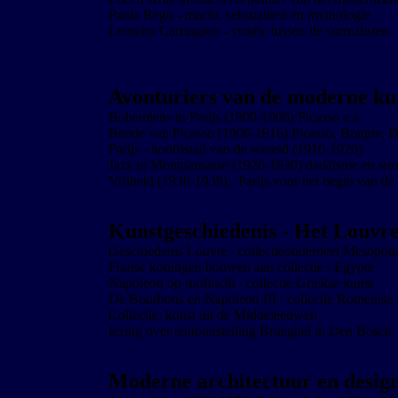
Paula Rego - macht, seksualiteit en mythologie.
Leonora Carrington - vrouw tussen de surrealisten
Avonturiers van de moderne ku
Bohemiens in Parijs (1900-1906) Picasso e.a.
Bende van Picasso (1906-1916) Picasso, Braque, De
Parijs - hoofdstad van de wereld (1916-1920)
Jazz in Montparnasse (1920-1930) dadaïsme en surr
Vrijheid (1930-1939): Parijs voor het begin van 
Kunstgeschiedenis - Het Louvre 
Geschiedenis Louvre / collectieonderdeel Mesopot
Franse koningen bouwen aan collectie / Egypte
Napoleon op rooftocht / collectie Griekse kunst
De Bourbons en Napoleon III / collectie Romeinse 
Collectie: kunst uit de Middeleeuwen
lezing over tentoonstelling Brueghel in Den Bosch
Moderne architectuur en design