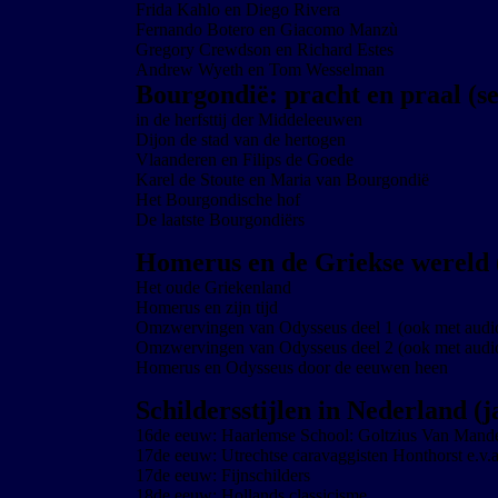
Frida Kahlo en Diego Rivera
Fernando Botero en Giacomo Manzù
Gregory Crewdson en Richard Estes
Andrew Wyeth en Tom Wesselman
Bourgondië: pracht en praal (se
in de herfsttij der Middeleeuwen
Dijon de stad van de hertogen
Vlaanderen en Filips de Goede
Karel de Stoute en Maria van Bourgondië
Het Bourgondische hof
De laatste Bourgondiërs
Homerus en de Griekse wereld 
Het oude Griekenland
Homerus en zijn tijd
Omzwervingen van Odysseus deel 1 (ook met audi
Omzwervingen van Odysseus deel 2 (ook met audi
Homerus en Odysseus door de eeuwen heen
Schildersstijlen in Nederland (j
16de eeuw: Haarlemse School: Goltzius Van Mande
17de eeuw: Utrechtse caravaggisten Honthorst e.v.a
17de eeuw: Fijnschilders
18de eeuw: Hollands classicisme